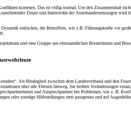
onflikten kommen. Das ist völlig normal. Um den Zusammenhalt nicht zu
t zunehmender Dauer und Intensivität der Auseinandersetzungen wird 
 Dynamik entfachen, die Betroffene, wie z.B. Führungskräfte vor große 
t.
rojektteam und eine Gruppe aus ehrenamtlichen Beraterinnen und Berate
euerwehrleute
stalten“. Als Bindeglied zwischen dem Landesverband und den Feuerw
nformationen über alle Ebenen hinweg. Sie treiben Veränderungen vor
nsprechpartnerinnen und Ansprechpartner bei Problemen, wie z. B. Kon
ungen oder sonstige Hilfestellungen stets passgenau und auf Augenhöhe